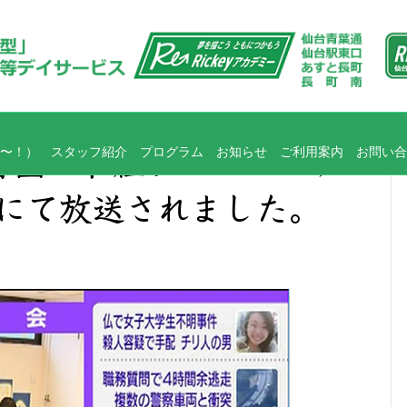
〜！）
スタッフ紹介
プログラム
お知らせ
ご利用案内
お問い合
育園の取組がニュースチ
）にて放送されました。