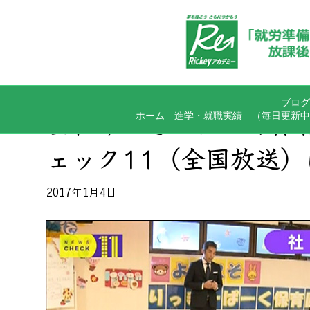
ブログ
ホーム
進学・就職実績
（毎日更新中
当社りっきーぱーく保
ェック11（全国放送
2017年1月4日