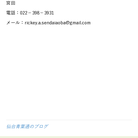
宮田
電話：022－398－3931
メール：rickey.a.sendaiaoba@gmail.com
放課後等デイサービス
放デイ 就労 就労型
子ども 障害児 障がい児 生徒 中学生 高校生 学習支
援 療育手帳 通所受給者証 不登校
仙台 仙台市 宮城 宮城県 障害 障害者 障がい 障が
い者 精神 発達 アスペルガー 自閉 自閉症 身体 知
的 視覚 聴覚 難病 就労 就労移行 就労移行支援 就
労支援 就労支援施設 福祉 サービス うつ 統合失調
症 広汎性 不安 支援 就職 定着 サポート 働く 障
害福祉 運動 プログラミング プログラマー ひきこも
り 生活困窮 手帳 施設 ロボット ペッパー
pepper
仙台青葉通のブログ