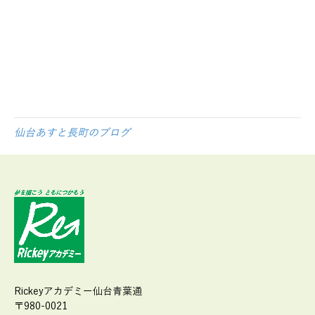
労支援 就労支援施設 福祉 サービス うつ 統合失調
症 広汎性 不安 支援 就職 定着 サポート 働く 障
害福祉 運動 プログラミング プログラマー ひきこも
り 生活困窮 手帳 施設 ロボット ペッパー あすと長
町 長町 太白区 就労準備型 倉庫
仙台あすと長町のブログ
Rickeyアカデミー仙台青葉通
〒980-0021