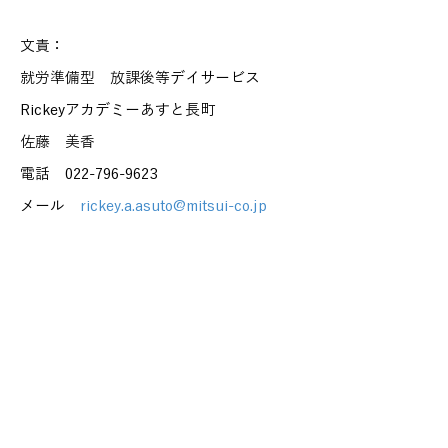
文責：
就労準備型 放課後等デイサービス
Rickeyアカデミーあすと長町
佐藤 美香
電話 022-796-9623
メール
rickey.a.asuto@mitsui-co.jp
放課後等デイサービス
放デイ 就労 就労型
子ども 障害児 障がい児 生徒 中学生 高校生 学習支
援 療育手帳 通所受給者証 不登校
仙台 仙台市 宮城 宮城県 障害 障害者 障がい 障が
い者 精神 発達 アスペルガー 自閉 自閉症 身体 知
的 視覚 聴覚 難病 就労 就労移行 就労移行支援 就