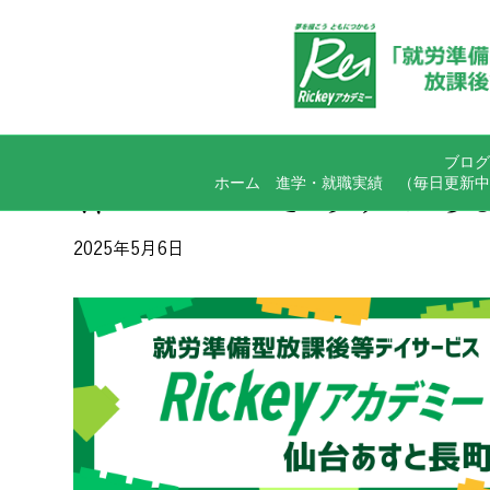
ブログ
ホーム
進学・就職実績
（毎日更新中
作っておにぎらず！ち
2025年5月6日