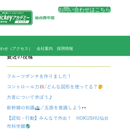
お問い合わせはこちら
わせ（アクセス）
会社案内
採用情報
最近の投稿
フルーツポンチを作りました！
コントロール力
/どんな図形を使ってる？
方言について学ぼう♪
新幹線の知識
／五感を意識しよう
【認知・行動】みんなで外出！ HOKUSHU仙台
市科学館