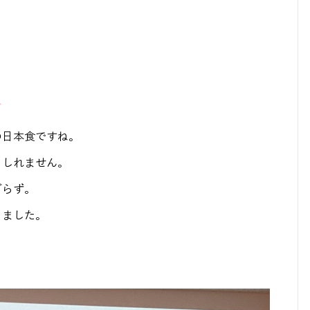
～
の日本食ですね。
もしれません。
ぎらず。
りました。