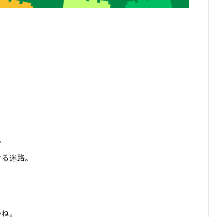
。
ける迷路。
。
いね。