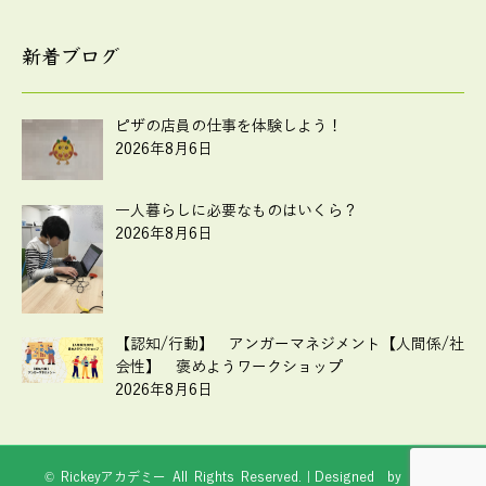
新着ブログ
ピザの店員の仕事を体験しよう！
2026年8月6日
一人暮らしに必要なものはいくら？
2026年8月6日
【認知/行動】 アンガーマネジメント【人間係/社
会性】 褒めようワークショップ
2026年8月6日
© Rickeyアカデミー All Rights Reserved.｜Designed by
Web