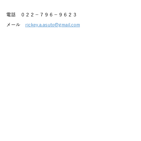
電話 ０２２－７９６－９６２３
メール
rickey.a.asuto@gmail.com
放課後等デイサービス
放デイ 就労 就労型
子ども 障害児 障がい児 生徒 中学生 高校生 学習支
援 療育手帳 通所受給者証 不登校
仙台 仙台市 宮城 宮城県 障害 障害者 障がい 障が
い者 精神 発達 アスペルガー 自閉 自閉症 身体 知
的 視覚 聴覚 難病 就労 就労移行 就労移行支援 就
労支援 就労支援施設 福祉 サービス うつ 統合失調
症 広汎性 不安 支援 就職 定着 サポート 働く 障
害福祉 運動 プログラミング プログラマー ひきこも
り 生活困窮 手帳 施設 ロボット ペッパー 太白区
長町 太子堂 倉庫