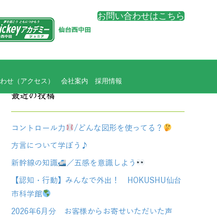
お問い合わせはこちら
わせ（アクセス）
会社案内
採用情報
最近の投稿
コントロール力
/どんな図形を使ってる？
方言について学ぼう♪
新幹線の知識
／五感を意識しよう
【認知・行動】みんなで外出！ HOKUSHU仙台
市科学館
2026年6月分 お客様からお寄せいただいた声