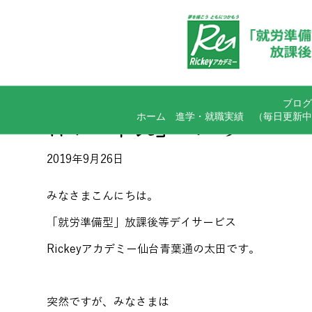
ブログ
ホーム
進学・就職実績
（毎日更新中
体は 「食」 から
2019年9月26日
みなさまこんにちは。
「就労準備型」放課後等デイサービス
Rickeyアカデミー仙台青葉通の太田です。
突然ですが、みなさまは