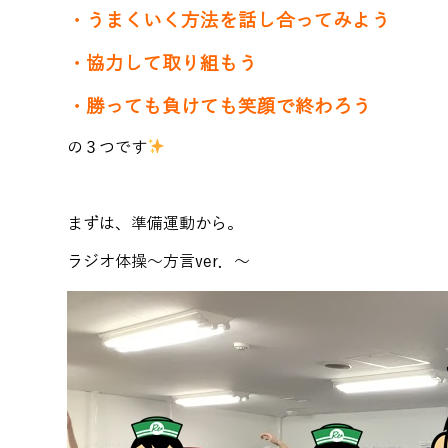
・うまくいく方法を話し合ってみよう
・協力して取り組もう
・勝っても負けても笑顔で終わろう
の３つです
まずは、準備運動から。
ラジオ体操～方言ver．～