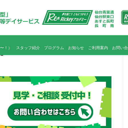
〜！）
スタッフ紹介
プログラム
お知らせ
ご利用案内
お問い合
運べ！！