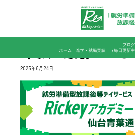
ブログ
ホーム
進学・就職実績
（毎日更新中
【運動・感覚】〇〇を
2025年6月24日