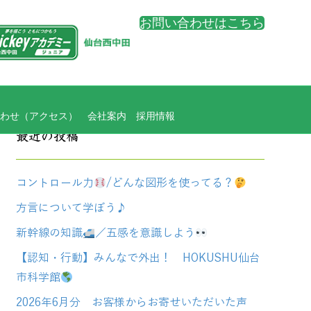
お問い合わせはこちら
わせ（アクセス）
会社案内
採用情報
最近の投稿
コントロール力
/どんな図形を使ってる？
方言について学ぼう♪
新幹線の知識
／五感を意識しよう
【認知・行動】みんなで外出！ HOKUSHU仙台
市科学館
2026年6月分 お客様からお寄せいただいた声