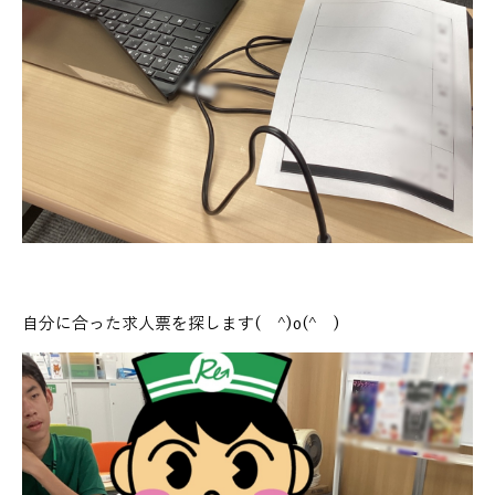
自分に合った求人票を探します( ^)o(^ )