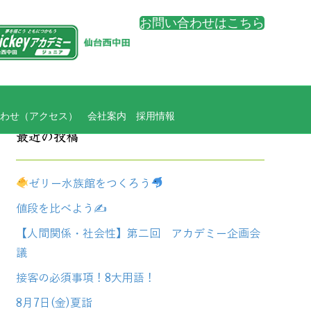
お問い合わせはこちら
わせ（アクセス）
会社案内
採用情報
最近の投稿
ゼリー水族館をつくろう
値段を比べよう✍
【人間関係・社会性】第二回 アカデミー企画会
議
接客の必須事項！8大用語！
8月7日(金)夏詣