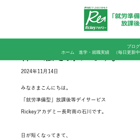
ブログ
ホーム
進学・就職実績
（毎日更新中
体と脳を動かそう。
2024年11月14日
みなさまこんにちは。
「就労準備型」放課後等デイサービス
Rickeyアカデミー長町南の石川です。
日が短くなってきて、