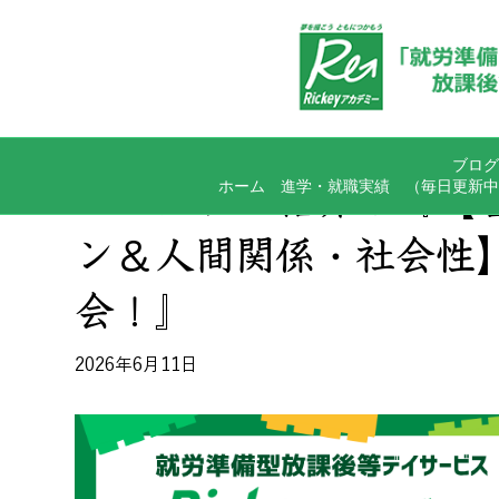
ブログ
ホーム
進学・就職実績
（毎日更新中
プログラム紹介！『【
ン＆人間関係・社会性
会！』
2026年6月11日