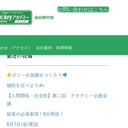
お問い合わせはこちら
わせ（アクセス）
会社案内
採用情報
最近の投稿
ゼリー水族館をつくろう
値段を比べよう✍
【人間関係・社会性】第二回 アカデミー企画会
議
接客の必須事項！8大用語！
8月7日(金)夏詣